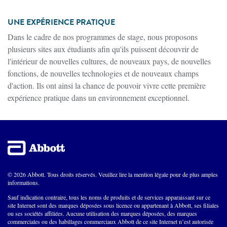
UNE EXPÉRIENCE PRATIQUE
Dans le cadre de nos programmes de stage, nous proposons
plusieurs sites aux étudiants afin qu'ils puissent découvrir de
l'intérieur de nouvelles cultures, de nouveaux pays, de nouvelles
fonctions, de nouvelles technologies et de nouveaux champs
d'action. Ils ont ainsi la chance de pouvoir vivre cette première
expérience pratique dans un environnement exceptionnel.
© 2026 Abbott. Tous droits réservés. Veuillez lire la mention légale pour de plus amples
informations.
Sauf indication contraire, tous les noms de produits et de services apparaissant sur ce
site Internet sont des marques déposées sous licence ou appartenant à Abbott, ses filiales
ou ses sociétés affiliées. Aucune utilisation des marques déposées, des marques
commerciales ou des habillages commerciaux Abbott de ce site Internet n’est autorisée