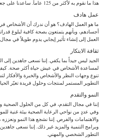
هذا ما نقوم به لأكثر من 125 عاماً. ساعدنا على جعل هذا العام الأفضل على الإطلاق.
عمل هادف
ما هو العمل الهادف؟ هو أن ندرك أن الأشخاص في 
أجسادهم، وبأنهم يتمتعون بصحة كافية لبلوغ قدرات
العمل إلى إنشاء تأثير إيجابي يدوم طويلاً في مجال
ثقافة الابتكار
الجيد ليس جيداً بما يكفي. إننا نسعى جاهدين إلى ا
لمساعدة الأشخاص في عيش حياة أكثر صحة. كيف يمك
تنوع وجهات النظر والأشخاص والخبرة والأفكار لتشك
التطوير المستمر لمنتجات وحلول فريدة تغيّر الحيا
النمو والتقدم
إننا في مجال التقدم، في كل من الحلول الصحية وف
وفي عددٍ من نواحي الرعاية الصحية بيئة غنية للمو
والاهتمامات والفرص. إننا نشجع هذا النمو ونعززه 
وبرامج التنمية والمزيد غير ذلك. إننا نسعى جاهدي
التطور الشخصي والمهني.