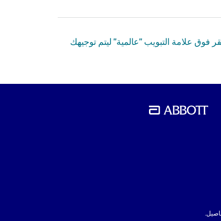
 في الوقت الحالي. إذا كنت ترغب في معرفة المزيد عن ABBOTT، فيرجى النقر فوق علامة التبويب "عالمية" ليتم توجيهك