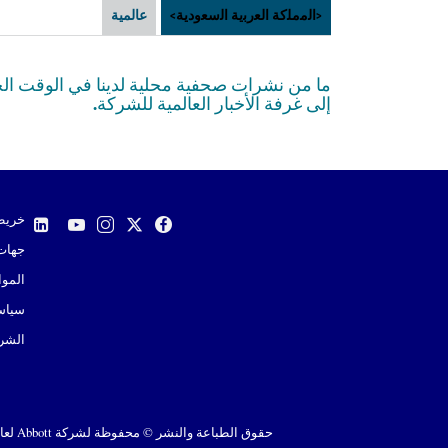
<اﻟﻣﻣﻠﻛﺔ اﻟﻌرﺑﯾﺔ اﻟﺳﻌودﯾﺔ>
عالمية
إلى غرفة الأخبار العالمية للشركة.
خريط
جهات 
الموا
سياس
الشرو
حقوق الطباعة والنشر © محفوظة لشركة Abbott لعام 2026. كل الحقوق محفوظة. يُرجى قراءة الإشعار القانوني للحصول على مزيد من التفاصيل.