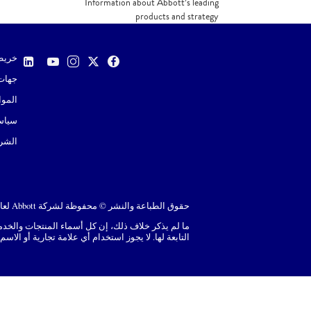
Information about Abbott’s leading
products and strategy
DOWNLOAD
خريط
جهات 
الموا
سياس
الشرو
حقوق الطباعة والنشر © محفوظة لشركة Abbott لعام 2026. كل الحقوق محفوظة. يُرجى قراءة الإشعار القانوني للحصول على مزيد من التفاصيل.
التابعة لها. لا يجوز استخدام أي علامة تجارية أو الاسم التجاري أو اللباس التجاري لـ Abbott في هذا الموقع من دون الحصو