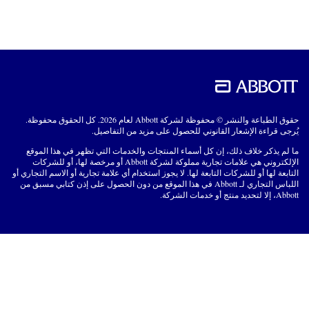
حقوق الطباعة والنشر © محفوظة لشركة Abbott لعام 2026. كل الحقوق محفوظة.
يُرجى قراءة الإشعار القانوني للحصول على مزيد من التفاصيل.
ما لم يذكر خلاف ذلك، إن كل أسماء المنتجات والخدمات التي تظهر في هذا الموقع
الإلكتروني هي علامات تجارية مملوكة لشركة Abbott أو مرخصة لها، أو للشركات
التابعة لها أو للشركات التابعة لها. لا يجوز استخدام أي علامة تجارية أو الاسم التجاري أو
اللباس التجاري لـ Abbott في هذا الموقع من دون الحصول على إذن كتابي مسبق من
Abbott، إلا لتحديد منتج أو خدمات الشركة.