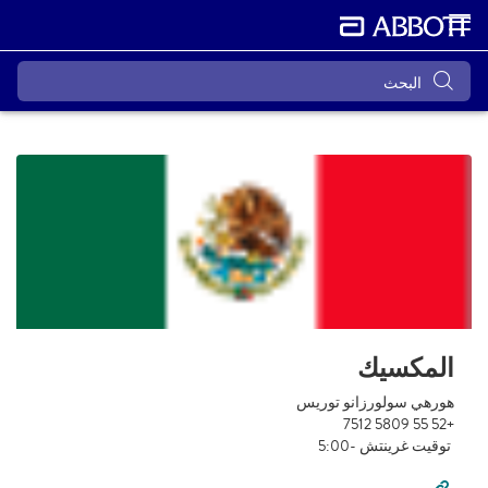
المكسيك
هورهي سولورزانو توريس ‎
+52 55 5809 7512
‬‬‬‬‬ توقيت غرينتش -5:00